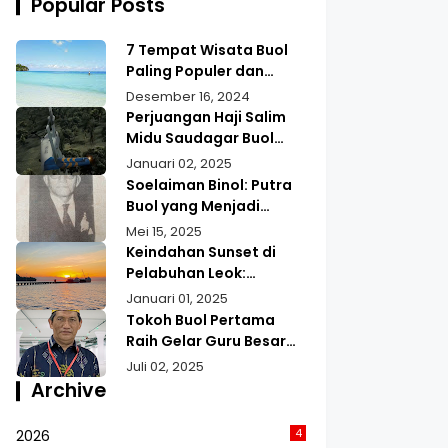
Popular Posts
7 Tempat Wisata Buol
Paling Populer dan
Instagramable, Surga
Desember 16, 2024
Tersembunyi di Sulawesi
Perjuangan Haji Salim
Midu Saudagar Buol
yang Selamat dari
Januari 02, 2025
Kecelakaan Pesawat
Soelaiman Binol: Putra
Merpati Twin Otter di
Buol yang Menjadi
Gunung Tinombala 1977
Menteri dan Diplomat
Mei 15, 2025
pada Awal
Keindahan Sunset di
Kemerdekaan
Pelabuhan Leok:
Destinasi Wisata di
Januari 01, 2025
Buol, Sulawesi Tengah
Tokoh Buol Pertama
Raih Gelar Guru Besar
Kesehatan Masyarakat:
Juli 02, 2025
Prof. Dr. H. Jamaludin
Archive
Sakung, S.Pd., M.Kes
4
2026