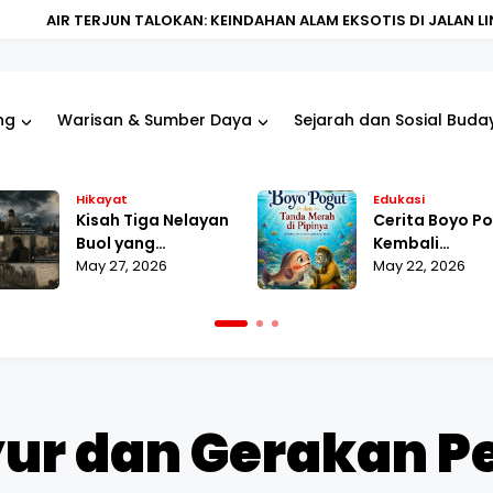
N TALOKAN: KEINDAHAN ALAM EKSOTIS DI JALAN LINTAS BUOL DAN
ng
Warisan & Sumber Daya
Sejarah dan Sosial Buda
Hikayat
Edukasi
Kisah Tiga Nelayan
Cerita Boyo P
Buol yang
Kembali
Ditangkap VOC
May 27, 2026
Digaungkan L
May 22, 2026
Tahun 1747 karena
Buku dan Beda
Berlayar Tanpa Izin
Budaya di Buol
yur dan Gerakan 