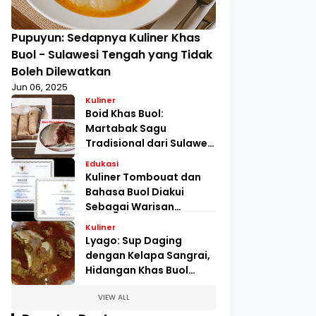
Pupuyun: Sedapnya Kuliner Khas
Buol - Sulawesi Tengah yang Tidak
Boleh Dilewatkan
Jun 06, 2025
Kuliner
Boid Khas Buol:
Martabak Sagu
Tradisional dari Sulawesi
Tengah
Edukasi
Kuliner Tombouat dan
Bahasa Buol Diakui
Sebagai Warisan
Takbenda
Kuliner
Lyago: Sup Daging
dengan Kelapa Sangrai,
Hidangan Khas Buol
yang Kaya Rasa
VIEW ALL