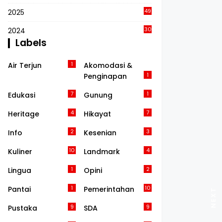
49
2025
30
2024
Labels
1
Air Terjun
Akomodasi &
1
Penginapan
7
1
Edukasi
Gunung
4
7
Heritage
Hikayat
2
3
Info
Kesenian
10
4
Kuliner
Landmark
1
2
Lingua
Opini
1
10
Pantai
Pemerintahan
9
9
Pustaka
SDA