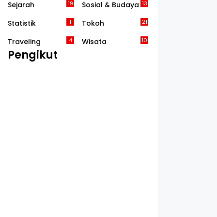
19
13
Sejarah
Sosial & Budaya
1
21
Statistik
Tokoh
4
10
Traveling
Wisata
Pengikut